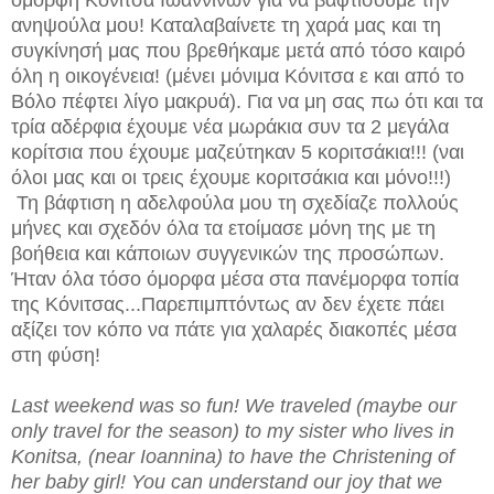
όμορφη Κόνιτσα Ιωαννίνων για να βαφτίσουμε την
ανηψούλα μου! Καταλαβαίνετε τη χαρά μας και τη
συγκίνησή μας που βρεθήκαμε μετά από τόσο καιρό
όλη η οικογένεια! (μένει μόνιμα Κόνιτσα ε και από το
Βόλο πέφτει λίγο μακρυά). Για να μη σας πω ότι και τα
τρία αδέρφια έχουμε νέα μωράκια συν τα 2 μεγάλα
κορίτσια που έχουμε μαζεύτηκαν 5 κοριτσάκια!!! (ναι
όλοι μας και οι τρεις έχουμε κοριτσάκια και μόνο!!!)
Τη βάφτιση η αδελφούλα μου τη σχεδίαζε πολλούς
μήνες και σχεδόν όλα τα ετοίμασε μόνη της με τη
βοήθεια και κάποιων συγγενικών της προσώπων.
Ήταν όλα τόσο όμορφα μέσα στα πανέμορφα τοπία
της Κόνιτσας...Παρεπιμπτόντως αν δεν έχετε πάει
αξίζει τον κόπο να πάτε για χαλαρές διακοπές μέσα
στη φύση!
Last weekend was so fun! We traveled (maybe our
only travel for the season) to my sister who lives in
Konitsa, (near Ioannina) to have the Christening of
her baby girl! You can understand our joy that we